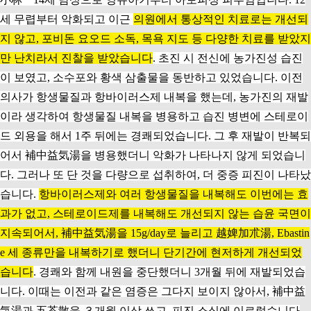
세 무렵부터 악화되고 이근
의원에서 통상적인 치료로는 개선되
지 않고, 포비돈 요오드 소독, 목욕 지도 등 다양한 치료를 받았지
만 난치라서 진찰을 받았습니다
. 초진 시 전신에 농가진성 습진
이 보였고, 소수포와 황색 삼출물을 동반하고 있었습니다. 이전
의사가 항생물질과 항바이러스제 내복을 했는데, 농가진의 재발
이라 생각하여 항생물질 내복을 병용하고 습진 병변에 스테로이
드 외용을 해서 1주 뒤에는 경쾌되었습니다. 그 후 재발이 반복되
어서 補中益気湯을 병용했더니 악화가 나타나지 않게 되었습니
다. 그러나 또 단 것을 다량으로 섭취하여, 더 중증 피진이 나타났
습니다.
항바이러스제와 여러 항생물질을 내복해도 이번에는 효
과가 없고, 스테로이드제를 내복해도 개선되지 않는 습윤 국면이
지속되어서, 補中益気湯을 15g/day로 늘리고 越婢加朮湯, Ebastin
e 세 종류만을 내복하기로 했더니 단기간에 현저하게 개선되었
습니다
. 경쾌와 함께 내원을 중단했더니 3개월 뒤에 재발되었습
니다. 이때는 이전과 같은 염증은 그다지 보이지 않아서, 補中益
気湯과 五苓散을 ３개월 이상 쓰고, 피진 소실에 이르렀습니다