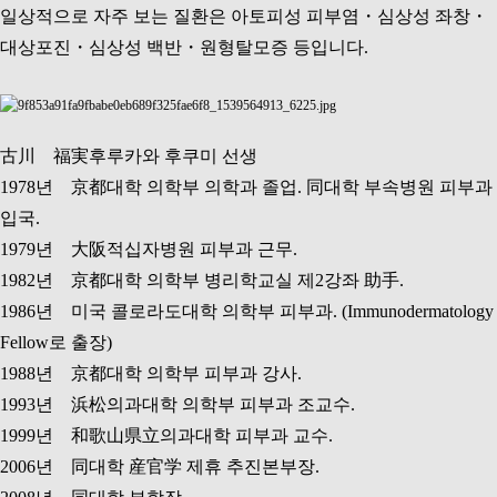
일상적으로 자주 보는 질환은 아토피성 피부염・심상성 좌창・
대상포진・심상성 백반・원형탈모증 등입니다.
古川 福実후루카와 후쿠미 선생
1978년 京都대학 의학부 의학과 졸업. 同대학 부속병원 피부과
입국.
1979년 大阪적십자병원 피부과 근무.
1982년 京都대학 의학부 병리학교실 제2강좌 助手.
1986년 미국 콜로라도대학 의학부 피부과. (Immunodermatology
Fellow로 출장)
1988년 京都대학 의학부 피부과 강사.
1993년 浜松의과대학 의학부 피부과 조교수.
1999년 和歌山県立의과대학 피부과 교수.
2006년 同대학 産官学 제휴 추진본부장.