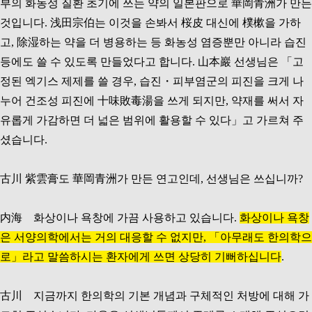
부의 화농성 질환 초기에 쓰는 약의 일본판으로 華岡青洲가 만든
것입니다. 浅田宗伯는 이것을 손봐서 桜皮 대신에 樸樕을 가하
고, 除湿하는 약을 더 병용하는 등 화농성 염증뿐만 아니라 습진
등에도 쓸 수 있도록 만들었다고 합니다. 山本巖 선생님은 「고
정된 엑기스 제제를 쓸 경우, 습진・피부염군의 피진을 크게 나
누어 건조성 피진에 十味敗毒湯을 쓰게 되지만, 약재를 써서 자
유롭게 가감하면 더 넓은 범위에 활용할 수 있다」고 가르쳐 주
셨습니다.
古川 紫雲膏도 華岡青洲가 만든 연고인데, 선생님은 쓰십니까?
内海 화상이나 욕창에 가끔 사용하고 있습니다.
화상이나 욕창
은 서양의학에서는 거의 대응할 수 없지만, 「아무래도 한의학으
로」라고 말씀하시는 환자에게 쓰면 상당히 기뻐하십니다
.
古川 지금까지 한의학의 기본 개념과 구체적인 처방에 대해 가