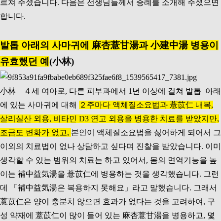
르쳐 주셨습니다. 다음은 선생님들께서 증례를 소개해 주셨으면
합니다.
발톱 아래의 사마귀에 麻杏薏甘湯과 小建中湯 병용이
유효했던 예
(小林)
小林 ４세 여아로, 다른 피부과에서 1년 이상에 걸쳐 발톱 아래
에 있는 사마귀에 대해
２주마다 액체질소요법과 薏苡仁 내복,
살리실산 외용, 비타민 D3 연고 외용을 병용한 치료를 받았지만,
조금도 변화가 없고,
본인이 액체질소요법을 싫어하게 되어서 그
이외의 치료법이 없나 상담하고 싶다며 진찰을 받았습니다. 이미
생각할 수 있는 범위의 치료는 하고 있어서, 몸의 면역기능을 높
이는 補中益気湯을 薏苡仁에 병용하는 것을 생각했습니다. 그런
데 「補中益気湯은 복용하지 못해요」라고 말했습니다. 그래서
薏苡仁은 양이 충분치 않으면 효과가 없다는 것을 고려하여, 구
성 약재에 薏苡仁이 많이 들어 있는 麻杏薏甘湯을 병용하고, 몇