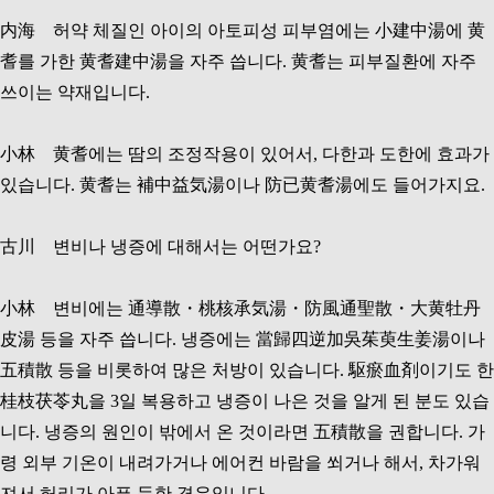
内海 허약 체질인 아이의 아토피성 피부염에는 小建中湯에 黄
耆를 가한 黄耆建中湯을 자주 씁니다. 黄耆는 피부질환에 자주
쓰이는 약재입니다.
小林 黄耆에는 땀의 조정작용이 있어서, 다한과 도한에 효과가
있습니다. 黄耆는 補中益気湯이나 防已黄耆湯에도 들어가지요.
古川 변비나 냉증에 대해서는 어떤가요?
小林 변비에는 通導散・桃核承気湯・防風通聖散・大黄牡丹
皮湯 등을 자주 씁니다. 냉증에는 當歸四逆加吳茱萸生姜湯이나
五積散 등을 비롯하여 많은 처방이 있습니다. 駆瘀血剤이기도 한
桂枝茯苓丸을 3일 복용하고 냉증이 나은 것을 알게 된 분도 있습
니다. 냉증의 원인이 밖에서 온 것이라면 五積散을 권합니다. 가
령 외부 기온이 내려가거나 에어컨 바람을 쐬거나 해서, 차가워
져서 허리가 아픈 듯한 경우입니다.