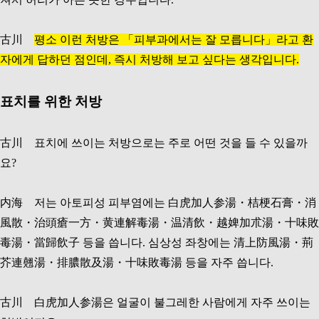
古川
평소 이런 처방은 「피부과에서는 잘 모릅니다」라고 환
자에게 답하던 점인데, 즉시 처방해 보고 싶다는 생각입니다.
표치를 위한 처방
古川 표치에 쓰이는 처방으로는 주로 어떤 것을 들 수 있을까
요?
内海 저는 아토피성 피부염에는 白虎加人参湯・桔梗石膏・消
風散・治頭瘡一方・黄連解毒湯・温清飲・越婢加朮湯・十味敗
毒湯・當歸飲子 등을 씁니다. 심상성 좌창에는 清上防風湯・荊
芥連翹湯・排膿散及湯・十味敗毒湯 등을 자주 씁니다.
古川 白虎加人参湯은 얼굴이 불그레한 사람에게 자주 쓰이는