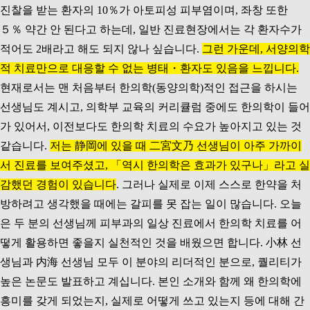
진찰을 받는 환자의 10％가 아토피성 피부염이며, 좌창 또한
５％ 약간 안 된다고 하는데, 일반 진료현장에서는 각 환자수가
적어도 2배라고 해도 되지 않나 싶습니다.
그런 가운데, 서양의학
적 치료만으로 대응할 수 없는 병태・환자도 있음을 느낍니다.
현재로서는 맨 처음부터 한의학(동양의학)적인 접근을 하시는
선생님도 계시고, 의학부 교육의 커리큘럼 중에도 한의학이 들어
가 있어서, 이전보다도 한의학 치료의 수요가 높아지고 있는 것
같습니다.
저는 静岡에 있을 때 二宮文乃 선생님이 아주 가까이
서 진료를 보여주셨고, 「역시 한의학은 효과가 있구나」라고 실
감했던 경험이 있습니다
. 그러나 실제로 이제 스스로 한약을 처
방하려고 생각했을 때에는 갈피를 못 잡는 일이 많습니다. 오늘
은 두 분의 선생님께 피부과의 일상 진료에서 한의학 치료를 어
떻게 활용하면 좋을지 실천적인 것을 배웠으면 합니다. 小林 선
생님과 内海 선생님 모두 이 분야의 리더적인 분으로, 퀄리티가
높은 논문도 발표하고 계십니다. 본인 소개와 함께 왜 한의학에
흥미를 갖게 되었는지, 실제로 어떻게 쓰고 있는지 등에 대해 간