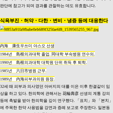
판단에 참고가 되며 경과를 관찰하는 데도 유효합니다.
식욕부진・허약・다한・변비・냉증 등에 대응한다
内海 康生우쓰미 야스오 선생
1984년 島根의과대학 졸업. 同대학 부속병원 연수의.
1990년 島根의과대학 대학원 단위 취득 후 퇴학.
1985년 六日市병원 근무.
1989년 内海피부과의원 원장.
32세 때 피부과 의사였던 아버지의 대를 이은 이후 한결같이 임
상을 하고 있다. 한의학에 관해서는 花輪壽彦 선생의 계통 강의
등에 촉발을 받아 한의학을 깊이 연구했다. 「표치」와 「본치」
에 주목한 한약 사용법을 강연과 증례 보고로 주장한다. 일본동