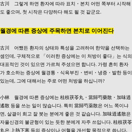
古川 그렇게 하면 환자에 따라 표치・본치 어떤 쪽부터 시작해
도 좋으며, 첫 시작은 다양하다 해도 될 것 같군요.
월경에 따른 증상에 주목하면 본치로 이어진다
古川 어쨌든 환자의 상태와 특성을 고려하여 한약을 선택하는
셈인데, 구체적으로 「이러한 증상에는 이 처방이 좋다」는 식의
대표적인 것이 있으면 가르쳐 주셨으면 합니다. 가령 흔히 환자
가 호소하는 증상에 월경통・식욕부진・변비・냉증・발한 등이
있는데, 그에 대해서는 주로 어떤 처방을 하십니까?
小林 월경에 따른 증상에는 桂枝茯苓丸・當歸芍藥散・加味逍
遙散 등을 쓰는 일이 많습니다. 특히 當歸芍薬散은 어느 쪽이냐
면, 살결이 희고 잘 붓는 분에게 좋은 것 같습니다. 加味逍遙散은
자율신경의 불균형이 있는 듯한 분에게 자주 쓰입니다. 桂枝茯苓
丸은 上熱下寒 등의 증상이나 어혈을 개선할 목적으로 씁니다.