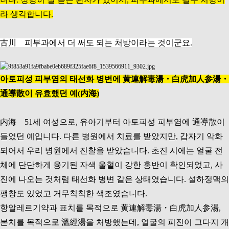
라 생각합니다.
古川 피부과에서 더 써도 되는 처방이라는 것이군요.
아토피성 피부염의 태선화 병변에 黄連解毒湯・白虎加人参湯・
通導散이 유효했던 예(内海)
内海 51세 여성으로, 유아기부터 아토피성 피부염에 通導散이
들었던 예입니다. 다른 병원에서 치료를 받았지만, 갑자기 악화
되어서 우리 병원에서 진찰을 받았습니다. 초진 시에는 얼굴 전
체에 단단하게 융기된 자색 울혈이 강한 홍반이 확인되었고, 사
진에 나오는 것처럼 태선화 병변 같은 상태였습니다. 설하정맥의
팽창도 있었고 거무칙칙한 색조였습니다.
항알레르기약과 표치를 목적으로 黄連解毒湯・白虎加人参湯,
본치를 목적으로 溫經湯을 처방했는데, 얼굴의 피진이 그다지 개