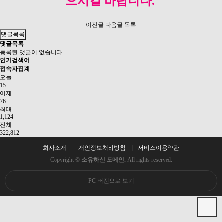
으시길 바랍니다.
이전글
다음글
목록
댓글목록
댓글목록
등록된 댓글이 없습니다.
인기검색어
접속자집계
오늘
15
어제
76
최대
1,124
전체
322,812
회사소개
개인정보처리방침
서비스이용약관
Copyright ©
소유하신 도메인.
All rights reserved.
PC 버전으로 보기