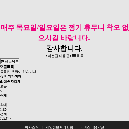
매주 목요일/일요일은 정기 휴무니 착오 없
으시길 바랍니다.
감사합니다​.
이전글
다음글
목록
댓글목록
댓글목록
등록된 댓글이 없습니다.
인기검색어
접속자집계
오늘
50
어제
76
최대
1,124
전체
322,847
회사소개
개인정보처리방침
서비스이용약관